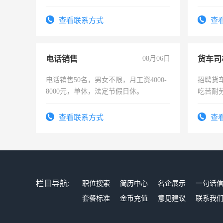
作时间每天8小时，待遇优厚。
作。包吃
4500。
查看联系方式
查
电话销售
08月06日
货车司
电话销售50名，男女不限，月工资4000-
招聘货
8000元，单休，法定节假日休。
吃苦耐劳
查看联系方式
查
栏目导航:
职位搜索
简历中心
名企展示
一句话
套餐标准
金币充值
意见建议
联系我