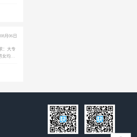
妈、全职
08月06日
求：大专
男女均
过医药代
+绩效，