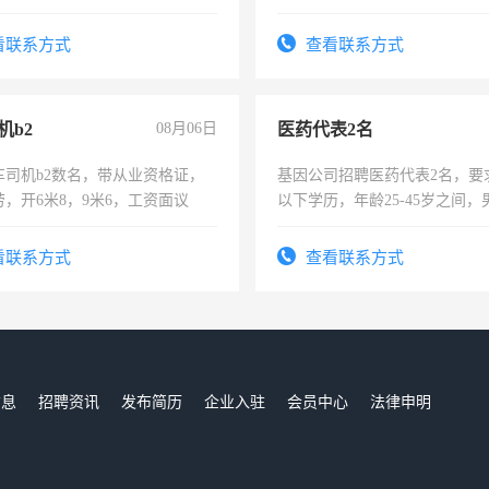
住，每月有公休，工资3500-
时间灵活，不需坐班，适合宝
太太等。
看联系方式
查看联系方式
机b2
08月06日
医药代表2名
车司机b2数名，带从业资格证，
基因公司招聘医药代表2名，要
，开6米8，9米6，工资面议
以下学历，年龄25-45岁之间，
可，需要具有营销经验，从事
表或者有医学资质的优先，底薪
看联系方式
查看联系方式
交五险。
信息
招聘资讯
发布简历
企业入驻
会员中心
法律申明
们