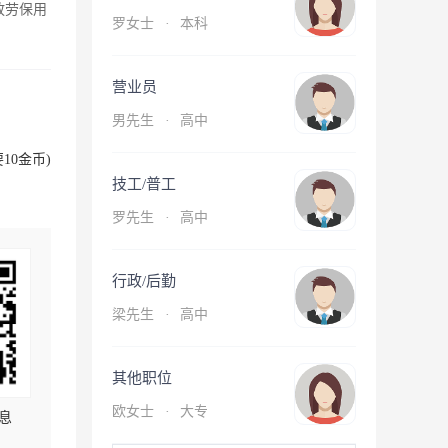
放劳保用
罗女士
·
本科
营业员
男先生
·
高中
10金币)
技工/普工
罗先生
·
高中
行政/后勤
梁先生
·
高中
其他职位
欧女士
·
大专
息