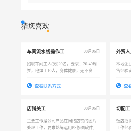
猜您喜欢
车间流水线操作工
08月06日
外贸人
招聘车间工人(男)20名，要求：20-40周
本地企
岁，电焊工10人，身体健康，无不良嗜
售经验
好。薪资：4500-7000元，标准八人间住
宿，免费发放劳保用品，两班倒，每月
查看联系方式
查
25号准时发放工资，工作时间10小时
店铺美工
08月06日
切配工
主要工作是公司产品在网络店铺的图片
饭店招
处理工作，要求熟练运用PS修图软件,工
工作经