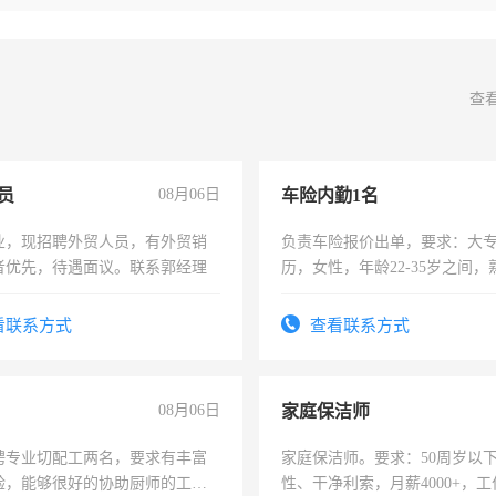
查
员
08月06日
车险内勤1名
业，现招聘外贸人员，有外贸销
负责车险报价出单，要求：大
者优先，待遇面议。联系郭经理
历，女性，年龄22-35岁之间
操作，工作态度认真，具有团
试用期1-3个月，转正后交纳五
看联系方式
查看联系方式
08月06日
家庭保洁师
聘专业切配工两名，要求有丰富
家庭保洁师。要求：50周岁以
验，能够很好的协助厨师的工
性、干净利索，月薪4000+，